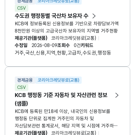
경제금융
코리아크레딧뷰로(교통)
CSV
수도권 행정동별 국산차 보유자 수
KCB에 정보등록된 신용정보를 기반으로 차량담보가액
8천만원 이상의 고급국산차 보유자의 지역별 거주현황
제공기관(플랫폼)
코리아크레딧뷰로(교통)
수정일
2026-08-09
조회수
0건
키워드
거주,국산,신용,지역,현황,고급차,수도권,행정동
경제금융
코리아크레딧뷰로(교통)
CSV
KCB 행정동 기준 자동차 및 자산관련 정보
(샘플)
KCB에 등록된 만18세 이상, 내국인의 신용정보를
행정동 단위로 집계한 거주민의 자동차 및
자산담보관련 통계로서, 해당 지역 및 시점에 거주하고
있는 시점에 거주하고 있는 사람들의 정보를 익명정보
제공기관(플랫폼)
코리아크레딧뷰로(교통)