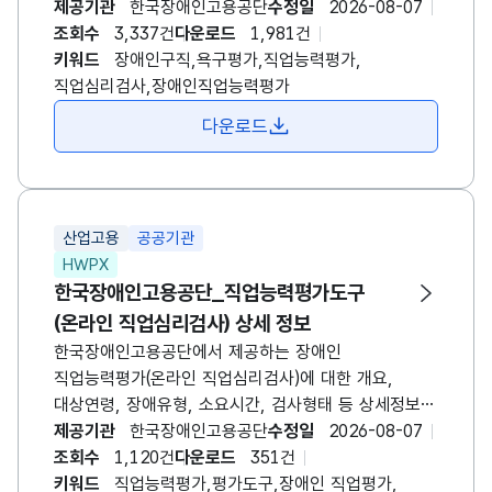
백분위점수 등에 대한 정보를 제공합니다. * 장애인
제공기관
한국장애인고용공단
수정일
2026-08-07
구직준비도 검사: 기존 장애인 구직욕구진단검사의
조회수
3,337건
다운로드
1,981건
측정 영역 및 문항을 보완하여 개정한 검사로 구직을
키워드
장애인구직,욕구평가,직업능력평가,
희망하는 장애인에게 고용서비스를 제공하기 전
직업심리검사,장애인직업능력평가
구직욕구가 어느 정도인지 확인하기 위해 실시하는
다운로드
검사입니다. 구직 장애인의 구직욕구 수준, 보완할 영역
등을 사전 탐색함으로써 효과적인 고용서비스 제공이
이루어질 수 있도록 지원합니다.
산업고용
공공기관
HWPX
한국장애인고용공단_직업능력평가도구
(온라인 직업심리검사) 상세 정보
한국장애인고용공단에서 제공하는 장애인
직업능력평가(온라인 직업심리검사)에 대한 개요,
대상연령, 장애유형, 소요시간, 검사형태 등 상세정보
제공 * 온라인 직업심리검사: 오프라인(면대면)
제공기관
한국장애인고용공단
수정일
2026-08-07
형태로만 실시하던 검사를 시간과 공간의 제약 없이
조회수
1,120건
다운로드
351건
활용할 수 있도록 온라인 형태로 구현한 검사입니다.
키워드
직업능력평가,평가도구,장애인 직업평가,