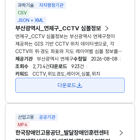
과학기술
자치행정기관
CSV
JSON + XML
부산광역시_연제구_CCTV 심볼정보
연제구_CCTV 심볼정보는 부산광역시 연제구청이
제공하는 GIS 기반 CCTV 위치 데이터셋으로, 각
CCTV의 위·경도 좌표와 지도 레이어별 심볼 정보를
포함합니다. 이 데이터는 도시 안전 관리와 교통 흐름
제공기관
부산광역시 연제구
수정일
2026-08-08
파악을 위해 시각화·분석에 활용될 수 있도록
조회수
2,714건
다운로드
923건
설계되었습니다. 데이터는 CSV와 GeoJSON
키워드
CCTV,위도경도,레이어,심볼,위치
형식으로 제공되며, 주요 필드로는 CCTV 고유번호,
다운로드
위도, 경도, 심볼 종류(예: 원형, 사각형), 레이어 구분
(주요도로, 주거지역 등)이 포함됩니다. 최신 정보는 연
2회 정기 업데이트되며, 좌표계는 WGS84를 기준으로
합니다. 활용 예로는 실시간 감시 지도 구축, 위험 지역
산업고용
공공기관
분석, 스마트 시티 플랫폼 연계, 학술 연구 등이
MP4
있습니다. 이용 시에는 개인정보 보호와 보안 정책을
한국장애인고용공단_발달장애인훈련센터
준수하고, 데이터 출처를 명시해야 합니다.