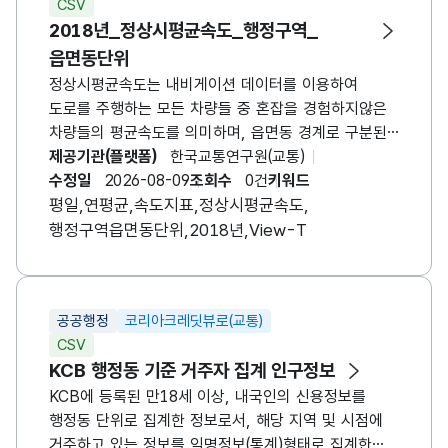
CSV
2018년_정상시평균속도_행정구역_
읍면동단위
정상시평균속도는 내비게이션 데이터를 이용하여
도로를 주행하는 모든 차량들 중 혼잡을 경험하지않은
차량들의 평균속도를 의미하며, 읍면동 경계로 구분된
데이터로 단위는 km/h
제공기관(플랫폼)
한국교통연구원(교통)
수정일
2026-08-09
조회수
0건
키워드
평일,연평균,속도지표,정상시평균속도,
행정구역읍면동단위,2018년,View-T
공공행정
코리아크레딧뷰로(교통)
CSV
KCB 행정동 기준 거주자 집계 인구정보
KCB에 등록된 만18세 이상, 내국인의 신용정보를
행정동 단위로 집계한 정보로서, 해당 지역 및 시점에
거주하고 있는 정보를 익명정보(통계)형태로 집계한