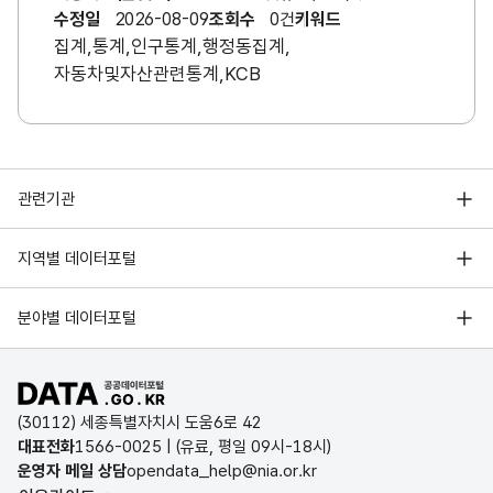
(통계)형태로 집계한 데이터입니다.
수정일
2026-08-09
조회수
0건
키워드
집계,통계,인구통계,행정동집계,
자동차및자산관련통계,KCB
행정안전부
관련기관
한국지능정보사회진흥원
서울 열린데이터광장
지역별 데이터포털
오픈데이터포럼
경기데이터드림
기상자료개방포털
국가정보자원관리원
분야별 데이터포털
부산데이터웨이브
국토교통부 공간정보오픈플랫폼
한국지역정보개발원
D-데이터허브
공공데이터포털 바로가기
환경부 환경데이터포털
인천데이터포털
(30112) 세종특별자치시 도움6로 42
문화데이터광장
대표전화
1566-0025
| (유료, 평일 09시-18시)
울산광역시 데이터포털
운영자 메일 상담
opendata_help@nia.or.kr
농림축산식품 공공데이터포털