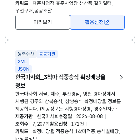
한국장애인고용공단 장애인 표준사업장 생산품
키워드
표준사업장,표준사업장 생산품,같이일터,
홍보사이트
우선구매,공공조달
(https://www.withplus.or.kr/user/home.do)에서도
미리보기
활용신청
확인 가능합니다. 생산품 정보는 장애인
표준사업장에서 직접 등록하고 있으며, 지속적으로
수정 및 갱신되고 있습니다. 다만, 장애인 표준사업장
홍보사이트는 직접적인 상품 판매 중개 서비스는
농축수산
공공기관
제공하고 있지 않은 점 참고 바랍니다.
XML
JSON
한국마사회_3착마 적중승식 확정배당율
정보
한국마사회 서울, 제주, 부산경남, 영천 경마장에서
시행된 경주의 삼복승식, 삼쌍승식 확정배당율 정보를
제공합니다. (제공정보는 시행경마장명, 경주일자,
경주번호, 승식, 1착마출주번호, 2착마출주번호,
제공기관
한국마사회
수정일
2026-08-08
3착마출주번호, 배당율 자료입니다.) ※ 경마용어
조회수
7,207회
활용신청
171건
베팅승식 - 단승식 : 1등으로 도착할 말 1두를
키워드
확정배당율,적중승식,1착마적중,승식별배당,
적중시키는 방식입니다. - 연승식 : 1~3등 안에 들어올
배당률정보