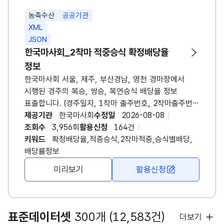
들어올 말 2두를 순서에 상관없이 적중시키는
농축수산
공공기관
방식입니다. - 쌍승식 : 1등과 2등으로 들어올 말
XML
2두를 순서대로 적중시키는 방식입니다. - 삼복승식 :
JSON
1등, 2등 및 3등으로 들어올 말 3두를 순서에 상관없이
한국마사회_2착마 적중승식 확정배당율
적중시키는 방식입니다. - 삼쌍승식 : 1등, 2등,
정보
3등으로 들어올 말 3두를 순서대로 적중시키는
방식입니다. ※ 영천경마 시행 이후 요청메세지
한국마사회 서울, 제주, 부산경남, 영천 경마장에서
경마장번호(meet)에 4를 입력시 영천경마 자료를
시행된 경주의 복승, 쌍승, 복연승식 배당율 정보
조회할 수 있습니다.
표출합니다. (경주일자, 1착마 출주번호, 2착마출주번호
등) - 요청 메시지중 경주일, 경주월등의 입력변수 모두
제공기관
한국마사회
수정일
2026-08-08
입력하지 않았을경우 경주일 기준 최근 한달간의
조회수
3,956회
활용신청
164건
정보가 표출됩니다. ※ 경마용어 베팅승식 - 단승식 :
키워드
확정배당율,적중승식,2착마적중,승식별배당,
1등으로 도착할 말 1두를 적중시키는 방식입니다. -
배당률정보
연승식 : 1~3등 안에 들어올 말 1두를 적중시키는
미리보기
활용신청
방식입니다. - 복연승식 : 1~3등 안에 들어올 말 2두를
순서에 상관없이 적중시키는 방식입니다. - 복승식 :
1등과 2등으로 들어올 말 2두를 순서에 상관없이
적중시키는 방식입니다. - 쌍승식 : 1등과 2등으로
표준데이터셋
300개 (12,583건)
더보기
들어올 말 2두를 순서대로 적중시키는 방식입니다. -