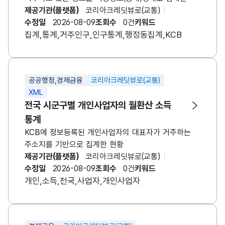
데이터입니다.
제공기관(플랫폼)
코리아크레딧뷰로(교통)
수정일
2026-08-09
조회수
0건
키워드
집계,통계,거주인구,인구통계,행정동집계,KCB
공공행정,경제금융
코리아크레딧뷰로(교통)
XML
전국 시군구별 개인사업자의 월환산 소득
통계
KCB에 정보등록된 개인사업자의 대표자가 거주하는
주소지를 기반으로 집계한 현황
제공기관(플랫폼)
코리아크레딧뷰로(교통)
수정일
2026-08-09
조회수
0건
키워드
개인,소득,전국,사업자,개인사업자