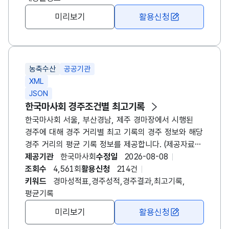
말 1두를 적중시키는 방식입니다. - 복연승식 : 1~3등
미리보기
활용신청
안에 들어올 말 2두를 순서에 상관없이 적중시키는
방식입니다. - 복승식 : 1등과 2등으로 들어올 말
2두를 순서에 상관없이 적중시키는 방식입니다. -
쌍승식 : 1등과 2등으로 들어올 말 2두를 순서대로
농축수산
공공기관
적중시키는 방식입니다. - 삼복승식 : 1등, 2등 및
XML
3등으로 들어올 말 3두를 순서에 상관없이 적중시키는
JSON
방식입니다. - 삼쌍승식 : 1등, 2등, 3등으로 들어올 말
한국마사회 경주조건별 최고기록
3두를 순서대로 적중시키는 방식입니다. ※ 영천경마
한국마사회 서울, 부산경남, 제주 경마장에서 시행된
시행 이후 요청메세지 경마장번호(meet)에 4를 입력시
경주에 대해 경주 거리별 최고 기록의 경주 정보와 해당
영천경마 자료를 조회할 수 있습니다.
경주 거리의 평균 기록 정보를 제공합니다. (제공자료는
시행경마장명, 경주일자, 경주번호, 경주거리, 마명,
제공기관
한국마사회
수정일
2026-08-08
마번, 경주명, 등급, 산지, 최고기록, 평균기록,
조회수
4,561회
활용신청
214건
경주로상태, 함수율, 날씨 자료입니다.) - 요청메세지에
키워드
경마성적표,경주성적,경주결과,최고기록,
페이지당 건수와 페이지 번호를 이용하여 자료를
평균기록
조회하실 수 있습니다. - 주로상태(TRACK)와 날씨
미리보기
활용신청
(WEATHER)에 값이 없을때 '-'로 처리하였습니다. ※