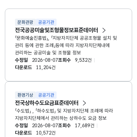
삼복승식 : 1등, 2등 및 3등으로 들어올 말 3두를
순서에 상관없이 적중시키는 방식입니다. - 삼쌍승식 :
1등, 2등, 3등으로 들어올 말 3두를 순서대로
문화관광
공공기관
적중시키는 방식입니다. ※ 영천경마 시행 이후
전국공공미술및조형물정보표준데이터
요청메세지 경마장번호(meet)에 4를 입력시 영천경마
「문화예술진흥법」, 「지방자치단체 공공조형물 설치 및
자료를 조회할 수 있습니다.
관리 등에 관한 조례」등에 따라 지방자치단체내에
관리하는 공공미술 및 조형물 정보
수정일
2026-08-07
조회수
9,532건
다운로드
11,204건
환경기상
공공기관
전국상하수도요금표준데이터
「수도법」 , 「하수도법」 및 지방자치단체 조례에 따라
지방자치단체에서 관리하는 상하수도 요금 정보
수정일
2026-08-07
조회수
17,689건
다운로드
10,572건