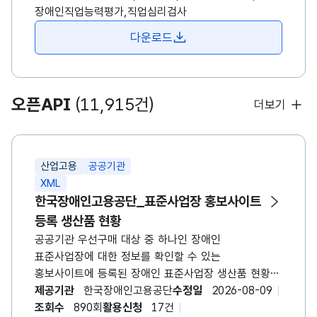
공단에서 개발한 직업심리검사 중 구직자 스스로
장애인직업능력평가,직업심리검사
검사를 실시하고 결과를 확인할 수 있는 검사들을
다운로드
온라인화 하였습니다. 검사 리스트: 자기개념검사/
직업기능탐색검사/그림직업흥미검사(지적장애)/
취업준비체크리스트/직업기능스크리닝검사/KEAD
청소년 직업적성검사/장애인 구직준비도검사/
오픈API
(11,915건)
더보기
장애청소년 진로성숙도검사/장애인용 중장년
직업역량검사
산업고용
공공기관
XML
한국장애인고용공단_표준사업장 홍보사이트
등록 생산품 현황
공공기관 우선구매 대상 중 하나인 장애인
표준사업장에 대한 정보를 확인할 수 있는
홍보사이트에 등록된 장애인 표준사업장 생산품 현황
데이터로, 기업명, 상품명, 판매가격 등의 항목을
제공기관
한국장애인고용공단
수정일
2026-08-09
포함한 OpenAPI입니다. 등록 생산품 정보는
조회수
890회
활용신청
17건