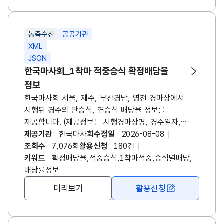
경주로 상태는 함수율 1~5%(건조), 6~9%(양호),
10~14%(다습), 15~19%(포화), 20%이상(불량)
5단계로 표기합니다. ※ 영천경마 시행 이후 영천경마
농축수산
공공기관
자료를 포함하여 제공되는 API 입니다.
XML
JSON
한국마사회_1착마 적중승식 확정배당율
정보
한국마사회 서울, 제주, 부산경남, 영천 경마장에서
시행된 경주의 단승식, 연승식 배당율 정보를
제공합니다. (제공정보는 시행경마장명, 경주일자,
경주번호, 승식, 1착마출주번호, 배당율 자료입니다.) -
제공기관
한국마사회
수정일
2026-08-08
요청 메시지중 경주일, 경주월등의 입력변수 모두
조회수
7,076회
활용신청
180건
입력하지 않았을경우 당해년도의 정보가 표출됩니다.
키워드
확정배당율,적중승식,1착마적중,승식별배당,
※ 경마용어 베팅승식 - 단승식 : 1등으로 도착할 말
배당률정보
1두를 적중시키는 방식입니다. - 연승식 : 1~3등 안에
미리보기
활용신청
들어올 말 1두를 적중시키는 방식입니다. - 복연승식 :
1~3등 안에 들어올 말 2두를 순서에 상관없이
적중시키는 방식입니다. - 복승식 : 1등과 2등으로