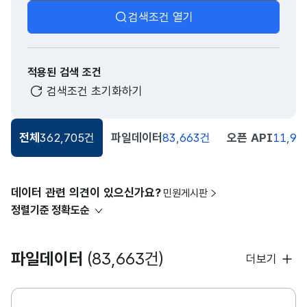
검색조건 열기
적용된 검색 조건
검색조건 초기화하기
전체
362,705건
파일데이터
83,663건
오픈 API
11,91
데이터 관련 의견이 있으신가요?
민원게시판
정렬기준
정확도순
파일데이터
(83,663건)
더보기