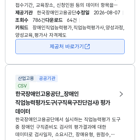
접수기간, 교육장소, 신청인원 등의 데이터 항목을
포함합니다. 교육운영 방식에 따라 교육기간 및 방법 등
제공기관
한국장애인고용공단
수정일
2026-08-07
해당 데이터는 매년 상이할 수 있으며, 연 1회 모집시
조회수
786건
다운로드
64건
(4~5월경) 데이터가 갱신됩니다. [장애인
키워드
장애인직업능력평가,직업능력평가사,양성과정,
직업능력평가사 양성과정 개요] - 대상자: 재활,
양성교육,평가사 자격제도
특수교육, 심리, 작업치료, 물리치료, 사회복지 관련
제공처 바로가기
새창 열림
분야 학사 이상의 학위 소지자 - 교육과목: 5과목(세부
10과목) - 교육시간: 총 24시간(3일 과정, 1일 8시간)
자세한 사항은 매년 게시되는 공지사항에서 확인하시기
바랍니다.
산업고용
공공기관
CSV
한국장애인고용공단_장애인
직업능력평가도구(구직욕구진단검사) 평가
데이터
한국장애인고용공단에서 실시하는 직업능력평가 도구
중 장애인 구직준비도 검사의 평가결과에 대한
데이터로 검사일자, 소요시간, 장애유형, 원점수,