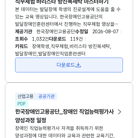
직무체험 바리스타 방진복세탁 마스터하기
본 데이터는 발달장애 학생의 진로설계에 도움을 줄 수
있는 교육 영상입니다. 한국장애인고용공단의
발달장애인훈련센터에서 진행하는 직무체험 영상을
제공합니다. 바리스타, 방진복세탁 근무를 위해 어떤
제공기관
한국장애인고용공단
수정일
2026-08-07
업무를 수행해야하는지 설명을 듣고, 직접 참여하는
조회수
1,032건
다운로드
119건
모습이 담겨있습니다. *발달장애인훈련센터란? -
키워드
장애학생,직무체험,바리스타 방진복세탁,
발달장애인의 특성에 따라 설계된 체계적인
발달장애인,발달장애인직업훈련센터
직업훈련으로 취업을 지원하고, 직업 흥미와 적성을
다운로드
발견할 수 있도록 현장감 있는 직업체험 제공 -
발달장애인 개인별 특성에 따라 직무훈련 , 사회성 훈련
등을 실시하여 체계적인 직업훈련을 통한 성공적인
취업지원
산업고용
공공기관
PDF
한국장애인고용공단_장애인 직업능력평가사
양성과정 일정
장애인 직업능력평가사 자격을 취득하기 위한
양성과정에 대한 데이터와 교육과 관련한 교육기간,