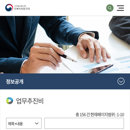
정보공개
업무추진비
총
156
건
현재페이지범위 : 1-10